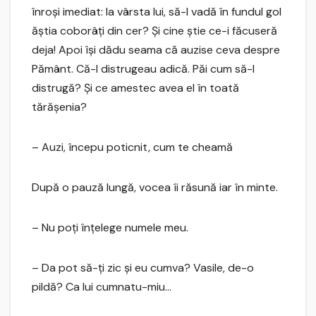
înroşi imediat: la vârsta lui, să-l vadă în fundul gol
ăştia coborâţi din cer? Şi cine ştie ce-i făcuseră
deja! Apoi îşi dădu seama că auzise ceva despre
Pământ. Că-l distrugeau adică. Păi cum să-l
distrugă? Şi ce amestec avea el în toată
tărăşenia?
– Auzi, începu poticnit, cum te cheamă
După o pauză lungă, vocea îi răsună iar în minte.
– Nu poţi înţelege numele meu.
– Da pot să-ţi zic şi eu cumva? Vasile, de-o
pildă? Ca lui cumnatu-miu…