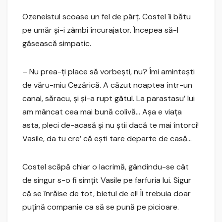
Ozeneistul scoase un fel de pârţ. Costel îi bătu
pe umăr şi-i zâmbi încurajator. Începea să-l
găsească simpatic.
– Nu prea-ţi place să vorbeşti, nu? Îmi aminteşti
de văru-miu Cezărică. A căzut noaptea într-un
canal, săracu, şi şi-a rupt gâtul. La parastasu’ lui
am mâncat cea mai bună colivă… Aşa e viaţa
asta, pleci de-acasă şi nu ştii dacă te mai întorci!
Vasile, da tu cre’ că eşti tare departe de casă…
Costel scăpă chiar o lacrimă, gândindu-se cât
de singur s-o fi simţit Vasile pe farfuria lui. Sigur
că se înrăise de tot, bietul de el! Îi trebuia doar
puţină companie ca să se pună pe picioare.