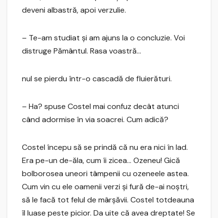
deveni albastră, apoi verzulie.
– Te-am studiat şi am ajuns la o concluzie. Voi
distruge Pământul. Rasa voastră…
nul se pierdu într-o cascadă de fluierături.
– Ha? spuse Costel mai confuz decât atunci
când adormise în via soacrei. Cum adică?
Costel începu să se prindă că nu era nici în Iad.
Era pe-un de-ăla, cum îi zicea… Ozeneu! Gică
bolborosea uneori tâmpenii cu ozeneele astea.
Cum vin cu ele oamenii verzi şi fură de-ai noştri,
să le facă tot felul de mârşăvii. Costel totdeauna
îl luase peste picior. Da uite că avea dreptate! Se