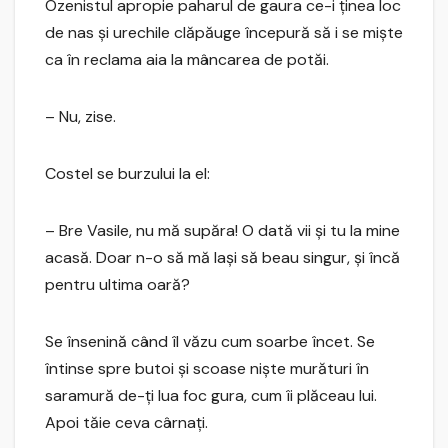
Ozenistul apropie paharul de gaura ce-i ţinea loc
de nas şi urechile clăpăuge începură să i se mişte
ca în reclama aia la mâncarea de potăi.
– Nu, zise.
Costel se burzului la el:
– Bre Vasile, nu mă supăra! O dată vii şi tu la mine
acasă. Doar n-o să mă laşi să beau singur, şi încă
pentru ultima oară?
Se însenină când îl văzu cum soarbe încet. Se
întinse spre butoi şi scoase nişte murături în
saramură de-ţi lua foc gura, cum îi plăceau lui.
Apoi tăie ceva cârnaţi.