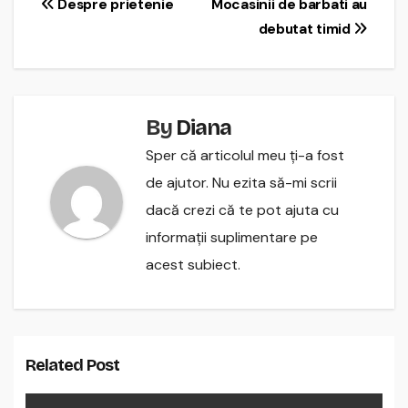
Navigare
Despre prietenie
Mocasinii de barbati au
debutat timid
în
articole
By
Diana
Sper că articolul meu ți-a fost
de ajutor. Nu ezita să-mi scrii
dacă crezi că te pot ajuta cu
informații suplimentare pe
acest subiect.
Related Post