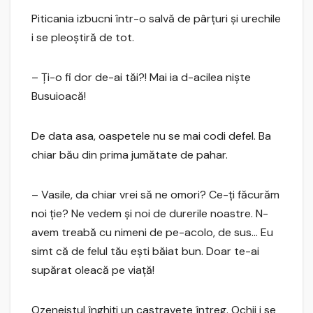
Piticania izbucni într-o salvă de pârţuri şi urechile
i se pleoştiră de tot.
– Ţi-o fi dor de-ai tăi?! Mai ia d-acilea nişte
Busuioacă!
De data asa, oaspetele nu se mai codi defel. Ba
chiar bău din prima jumătate de pahar.
– Vasile, da chiar vrei să ne omori? Ce-ţi făcurăm
noi ţie? Ne vedem şi noi de durerile noastre. N-
avem treabă cu nimeni de pe-acolo, de sus… Eu
simt că de felul tău eşti băiat bun. Doar te-ai
supărat oleacă pe viaţă!
Ozeneistul înghiţi un castravete întreg. Ochii i se