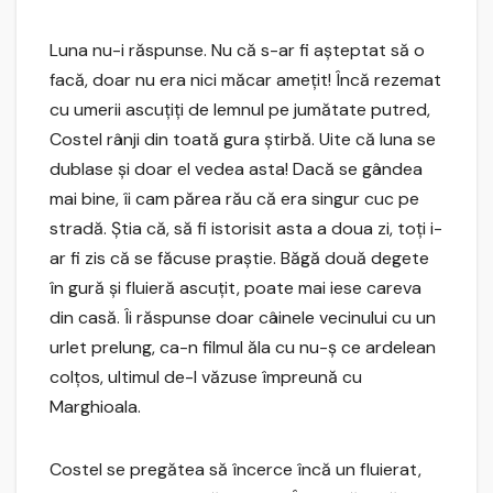
Luna nu-i răspunse. Nu că s-ar fi aşteptat să o
facă, doar nu era nici măcar ameţit! Încă rezemat
cu umerii ascuţiţi de lemnul pe jumătate putred,
Costel rânji din toată gura ştirbă. Uite că luna se
dublase şi doar el vedea asta! Dacă se gândea
mai bine, îi cam părea rău că era singur cuc pe
stradă. Ştia că, să fi istorisit asta a doua zi, toţi i-
ar fi zis că se făcuse praştie. Băgă două degete
în gură şi fluieră ascuţit, poate mai iese careva
din casă. Îi răspunse doar câinele vecinului cu un
urlet prelung, ca-n filmul ăla cu nu-ş ce ardelean
colţos, ultimul de-l văzuse împreună cu
Marghioala.
Costel se pregătea să încerce încă un fluierat,