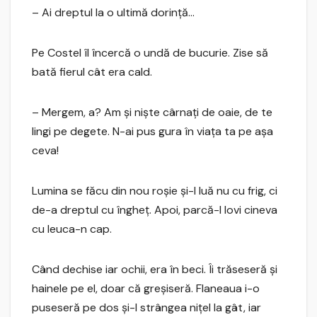
– Ai dreptul la o ultimă dorinţă…
Pe Costel îl încercă o undă de bucurie. Zise să
bată fierul cât era cald.
– Mergem, a? Am şi nişte cârnaţi de oaie, de te
lingi pe degete. N-ai pus gura în viaţa ta pe aşa
ceva!
Lumina se făcu din nou roşie şi-l luă nu cu frig, ci
de-a dreptul cu îngheţ. Apoi, parcă-l lovi cineva
cu leuca-n cap.
Când dechise iar ochii, era în beci. Îi trăseseră şi
hainele pe el, doar că greşiseră. Flaneaua i-o
puseseră pe dos şi-l strângea niţel la gât, iar