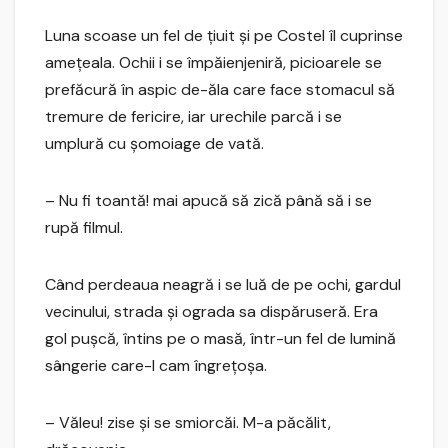
Luna scoase un fel de ţiuit şi pe Costel îl cuprinse
ameţeala. Ochii i se împăienjeniră, picioarele se
prefăcură în aspic de-ăla care face stomacul să
tremure de fericire, iar urechile parcă i se
umplură cu şomoiage de vată.
– Nu fi toantă! mai apucă să zică până să i se
rupă filmul.
Când perdeaua neagră i se luă de pe ochi, gardul
vecinului, strada şi ograda sa dispăruseră. Era
gol puşcă, întins pe o masă, într-un fel de lumină
sângerie care-l cam îngreţoşa.
– Văleu! zise şi se smiorcăi. M-a păcălit,