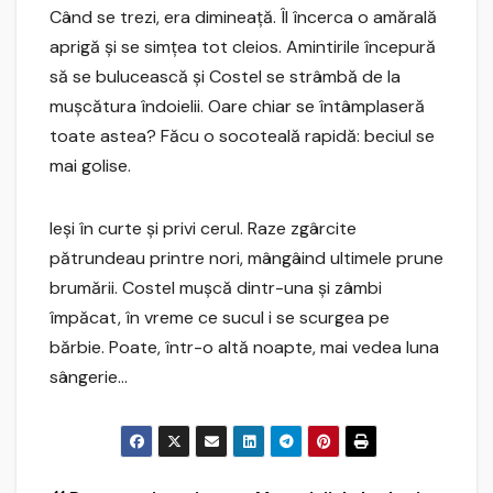
Când se trezi, era dimineaţă. Îl încerca o amărală
aprigă şi se simţea tot cleios. Amintirile începură
să se bulucească şi Costel se strâmbă de la
muşcătura îndoielii. Oare chiar se întâmplaseră
toate astea? Făcu o socoteală rapidă: beciul se
mai golise.
Ieşi în curte şi privi cerul. Raze zgârcite
pătrundeau printre nori, mângâind ultimele prune
brumării. Costel muşcă dintr-una şi zâmbi
împăcat, în vreme ce sucul i se scurgea pe
bărbie. Poate, într-o altă noapte, mai vedea luna
sângerie…