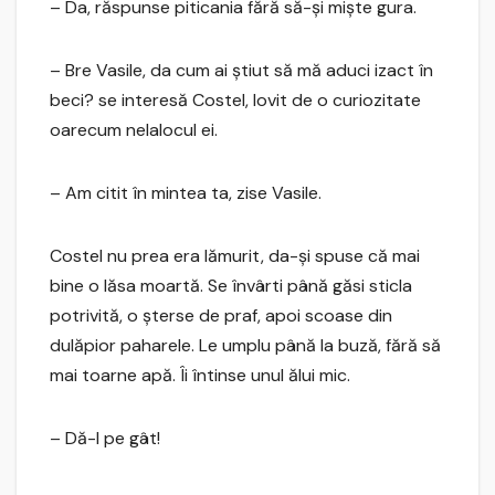
– Da, răspunse piticania fără să-şi mişte gura.
– Bre Vasile, da cum ai ştiut să mă aduci izact în
beci? se interesă Costel, lovit de o curiozitate
oarecum nelalocul ei.
– Am citit în mintea ta, zise Vasile.
Costel nu prea era lămurit, da-şi spuse că mai
bine o lăsa moartă. Se învârti până găsi sticla
potrivită, o şterse de praf, apoi scoase din
dulăpior paharele. Le umplu până la buză, fără să
mai toarne apă. Îi întinse unul ălui mic.
– Dă-l pe gât!