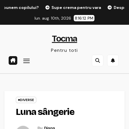
Sari
copilului?
Supe crema pentru vara
Despre fumatul i
la
lun. aug. 10th, 2026
8:16:13 PM
conținut
Tocma
Pentru toti
DIVERSE
Luna sângerie
By
Diana