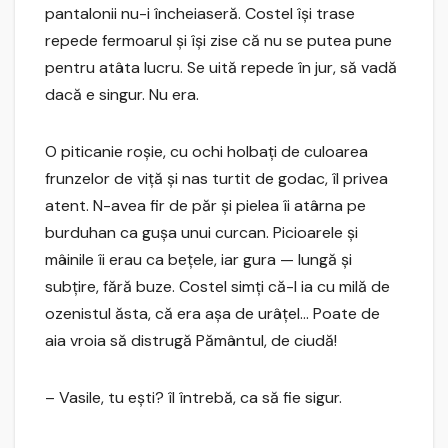
pantalonii nu-i încheiaseră. Costel îşi trase
repede fermoarul şi îşi zise că nu se putea pune
pentru atâta lucru. Se uită repede în jur, să vadă
dacă e singur. Nu era.
O piticanie roşie, cu ochi holbaţi de culoarea
frunzelor de viţă şi nas turtit de godac, îl privea
atent. N-avea fir de păr şi pielea îi atârna pe
burduhan ca guşa unui curcan. Picioarele şi
mâinile îi erau ca beţele, iar gura — lungă şi
subţire, fără buze. Costel simţi că-l ia cu milă de
ozenistul ăsta, că era aşa de urâţel… Poate de
aia vroia să distrugă Pământul, de ciudă!
– Vasile, tu eşti? îl întrebă, ca să fie sigur.