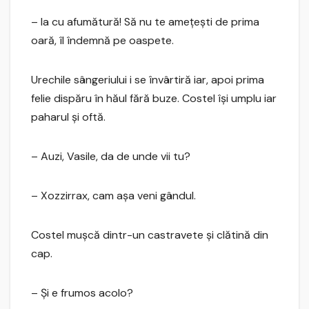
– Ia cu afumătură! Să nu te ameţeşti de prima
oară, îl îndemnă pe oaspete.
Urechile sângeriului i se învârtiră iar, apoi prima
felie dispăru în hăul fără buze. Costel îşi umplu iar
paharul şi oftă.
– Auzi, Vasile, da de unde vii tu?
– Xozzirrax, cam aşa veni gândul.
Costel muşcă dintr-un castravete şi clătină din
cap.
– Şi e frumos acolo?