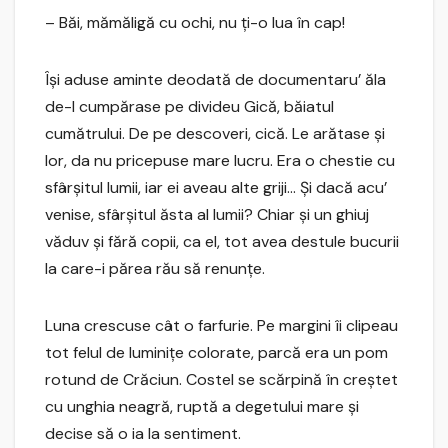
– Băi, mămăligă cu ochi, nu ţi-o lua în cap!
Îşi aduse aminte deodată de documentaru’ ăla
de-l cumpărase pe divideu Gică, băiatul
cumătrului. De pe descoveri, cică. Le arătase şi
lor, da nu pricepuse mare lucru. Era o chestie cu
sfârşitul lumii, iar ei aveau alte griji… Şi dacă acu’
venise, sfârşitul ăsta al lumii? Chiar şi un ghiuj
văduv şi fără copii, ca el, tot avea destule bucurii
la care-i părea rău să renunţe.
Luna crescuse cât o farfurie. Pe margini îi clipeau
tot felul de luminiţe colorate, parcă era un pom
rotund de Crăciun. Costel se scărpină în creştet
cu unghia neagră, ruptă a degetului mare şi
decise să o ia la sentiment.