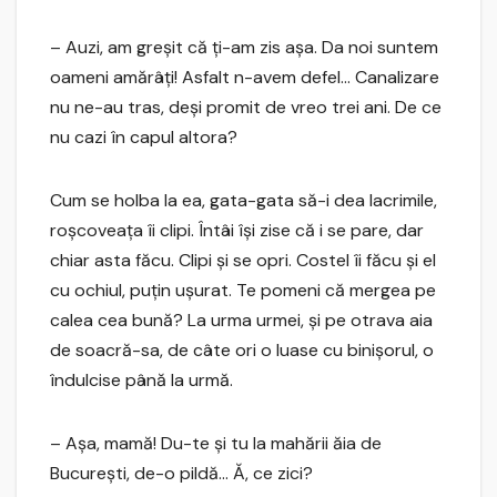
– Auzi, am greşit că ţi-am zis aşa. Da noi suntem
oameni amărâţi! Asfalt n-avem defel… Canalizare
nu ne-au tras, deşi promit de vreo trei ani. De ce
nu cazi în capul altora?
Cum se holba la ea, gata-gata să-i dea lacrimile,
roşcoveaţa îi clipi. Întâi îşi zise că i se pare, dar
chiar asta făcu. Clipi şi se opri. Costel îi făcu şi el
cu ochiul, puţin uşurat. Te pomeni că mergea pe
calea cea bună? La urma urmei, şi pe otrava aia
de soacră-sa, de câte ori o luase cu binişorul, o
îndulcise până la urmă.
– Aşa, mamă! Du-te şi tu la mahării ăia de
Bucureşti, de-o pildă… Ă, ce zici?