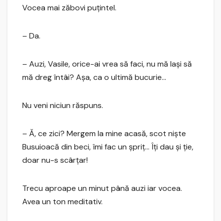
Vocea mai zăbovi puţintel.
– Da.
– Auzi, Vasile, orice-ai vrea să faci, nu mă laşi să
mă dreg întâi? Aşa, ca o ultimă bucurie…
Nu veni niciun răspuns.
– Ă, ce zici? Mergem la mine acasă, scot nişte
Busuioacă din beci, îmi fac un şpriţ… Îţi dau şi ţie,
doar nu-s scârţar!
Trecu aproape un minut până auzi iar vocea.
Avea un ton meditativ.