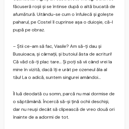
făcuseră roşii şi se întinse după o altă bucată de
afumătură. Uitându-se cum o înfulecă şi goleşte
paharul, pe Costel îl cuprinse aşa o duioşie, că-l
pupă pe obraz.
– Ştii ce-am să fac, Vasile? Am să-ţi dau şi
Busuioaca, şi cârnaţii, şi butoiul ăsta de acrituri!
Că văd că-ţi plac tare… Şi poţi să vii când vrei la
mine în vizită, dacă îţi e urât pe ozeneul ăla al
tău! La o adică, suntem singurei amândoi…
Îl luă deodată cu somn, parcă nu mai dormise de
o săptămână. Încercă să-şi ţină ochii deschişi,
dar nu reuşi decât să clipească de vreo două ori
înainte de a adormi de tot.