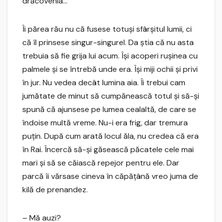
drăcovenia…
Îi părea rău nu că fusese totuşi sfârşitul lumii, ci
că îl prinsese singur-singurel. Da ştia că nu asta
trebuia să fie grija lui acum. Îşi acoperi ruşinea cu
palmele şi se întrebă unde era. Îşi miji ochii şi privi
în jur. Nu vedea decât lumina aia. Îi trebui cam
jumătate de minut să cumpănească totul şi să-şi
spună că ajunsese pe lumea cealaltă, de care se
îndoise multă vreme. Nu-i era frig, dar tremura
puţin. După cum arată locul ăla, nu credea că era
în Rai. Încercă să-şi găsească păcatele cele mai
mari şi să se căiască repejor pentru ele. Dar
parcă îi vărsase cineva în căpăţână vreo juma de
kilă de prenandez.
– Mă auzi?