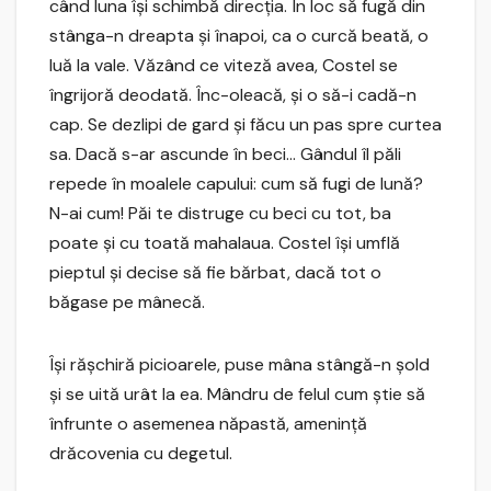
când luna îşi schimbă direcţia. În loc să fugă din
stânga-n dreapta şi înapoi, ca o curcă beată, o
luă la vale. Văzând ce viteză avea, Costel se
îngrijoră deodată. Înc-oleacă, şi o să-i cadă-n
cap. Se dezlipi de gard şi făcu un pas spre curtea
sa. Dacă s-ar ascunde în beci… Gândul îl păli
repede în moalele capului: cum să fugi de lună?
N-ai cum! Păi te distruge cu beci cu tot, ba
poate şi cu toată mahalaua. Costel îşi umflă
pieptul şi decise să fie bărbat, dacă tot o
băgase pe mânecă.
Îşi răşchiră picioarele, puse mâna stângă-n şold
şi se uită urât la ea. Mândru de felul cum ştie să
înfrunte o asemenea năpastă, ameninţă
drăcovenia cu degetul.