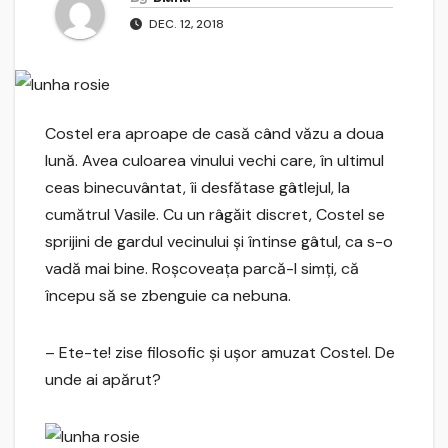
DEC. 12, 2018
Costel era aproape de casă când văzu a doua
lună. Avea culoarea vinului vechi care, în ultimul
ceas binecuvântat, îi desfătase gâtlejul, la
cumătrul Vasile. Cu un râgăit discret, Costel se
sprijini de gardul vecinului şi întinse gâtul, ca s-o
vadă mai bine. Roşcoveaţa parcă-l simţi, că
începu să se zbenguie ca nebuna.
– Ete-te! zise filosofic şi uşor amuzat Costel. De
unde ai apărut?