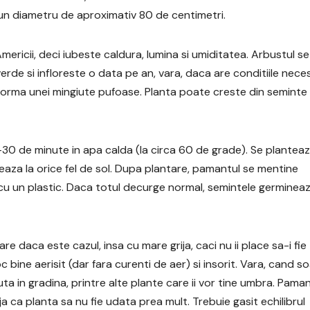
u un diametru de aproximativ 80 de centimetri.
mericii, deci iubeste caldura, lumina si umiditatea. Arbustul se
erde si infloreste o data pe an, vara, daca are conditiile nece
 au forma unei mingiute pufoase. Planta poate creste din seminte
20-30 de minute in apa calda (la circa 60 de grade). Se planteaz
pteaza la orice fel de sol. Dupa plantare, pamantul se mentine
cu un plastic. Daca totul decurge normal, semintele germineaz
e daca este cazul, insa cu mare grija, caci nu ii place sa-i fie
 bine aerisit (dar fara curenti de aer) si insorit. Vara, cand s
a in gradina, printre alte plante care ii vor tine umbra. Paman
ja ca planta sa nu fie udata prea mult. Trebuie gasit echilibrul