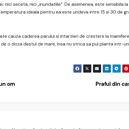
c nici seceta, nici „inundatiile”. De asemenea, este sensibila la
 Temperatura ideala pentru ea este undeva intre 15 si 30 de g
e cauza caderea parului si intarzieri de crestere la mamifere
e o doza destul de mare, insa nu strica sa pui planta intr-un
 un om
Praful din c