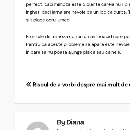
perfect, caci mimoza este o planta careia nu ii pla
inghet, deci iarna are nevoie de un loc calduros.
si ii place aerul umed.
Frunzele de mimoza contin un aminoacid care poat
Pentru ca aceste probleme sa apara este nevoie d
in care sa nu poata ajunge pisica sau cainele.
Navigare
Riscul de a vorbi despre mai mult de
în
articole
By
Diana