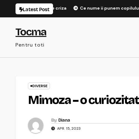
Sari
seductie pe timp de criza
Ce nume ii punem copilului?
Latest Post
la
conținut
Tocma
Pentru toti
DIVERSE
Mimoza – o curiozitat
By
Diana
APR. 15, 2023