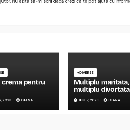
jutor. Nu ezita să-mi scrii dacă crezi că te pot ajuta cu informa
SE
DIVERSE
 crema pentru
Multiplu maritata,
multiplu divortata
Like and share
7, 2023
DIANA
IUN. 7, 2023
DIANA