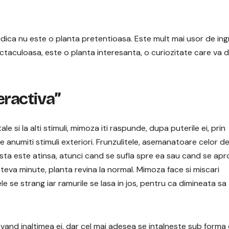
dica nu este o planta pretentioasa. Este mult mai usor de ingri
pectaculoasa, este o planta interesanta, o curiozitate care va 
eractiva”
ale si la alti stimuli, mimoza iti raspunde, dupa puterile ei, prin
 anumiti stimuli exteriori. Frunzulitele, asemanatoare celor d
easta este atinsa, atunci cand se sufla spre ea sau cand se apr
cateva minute, planta revina la normal. Mimoza face si miscari
le se strang iar ramurile se lasa in jos, pentru ca dimineata sa
vand inaltimea ei, dar cel mai adesea se intalneste sub forma