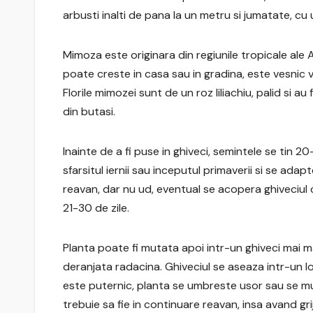
arbusti inalti de pana la un metru si jumatate, c
Mimoza este originara din regiunile tropicale ale A
poate creste in casa sau in gradina, este vesnic v
Florile mimozei sunt de un roz liliachiu, palid si
din butasi.
Inainte de a fi puse in ghiveci, semintele se tin 
sfarsitul iernii sau inceputul primaverii si se ada
reavan, dar nu ud, eventual se acopera ghiveciul 
21-30 de zile.
Planta poate fi mutata apoi intr-un ghiveci mai mar
deranjata radacina. Ghiveciul se aseaza intr-un loc
este puternic, planta se umbreste usor sau se mut
trebuie sa fie in continuare reavan, insa avand gri