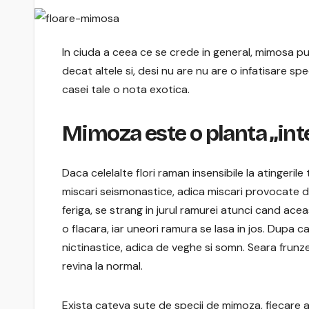
In ciuda a ceea ce se crede in general, mimosa pu
decat altele si, desi nu are nu are o infatisare s
casei tale o nota exotica.
Mimoza este o planta „int
Daca celelalte flori raman insensibile la atingerile t
miscari seismonastice, adica miscari provocate de
feriga, se strang in jurul ramurei atunci cand ac
o flacara, iar uneori ramura se lasa in jos. Dupa 
nictinastice, adica de veghe si somn. Seara frunze
revina la normal.
Exista cateva sute de specii de mimoza, fiecare a