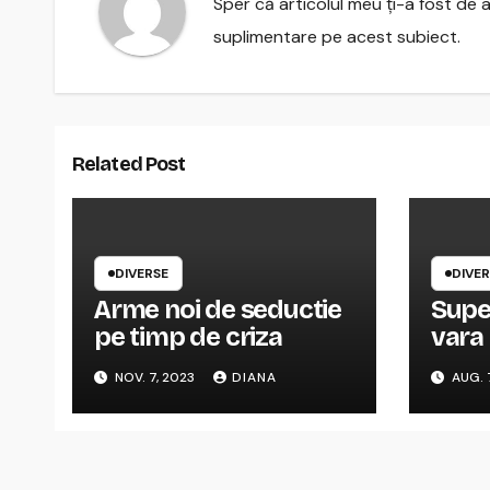
Sper că articolul meu ți-a fost de a
suplimentare pe acest subiect.
Related Post
DIVERSE
DIVER
Arme noi de seductie
Supe
pe timp de criza
vara
NOV. 7, 2023
DIANA
AUG. 