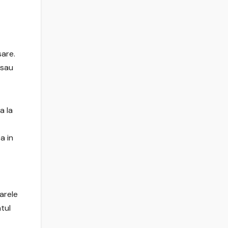
sare.
 sau
a la
a in
oarele
tul