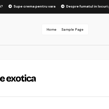
Supe crema pentru vara
Despre fumatul in locuri publ
Home
Sample Page
e exotica