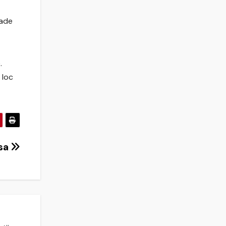
rade
.
 loc
asa