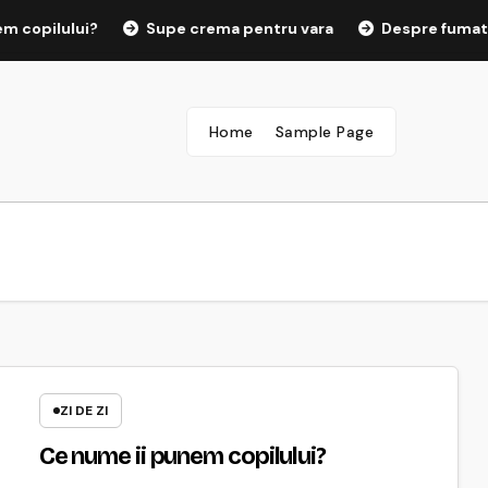
 copilului?
Supe crema pentru vara
Despre fumatul 
Home
Sample Page
ZI DE ZI
Ce nume ii punem copilului?