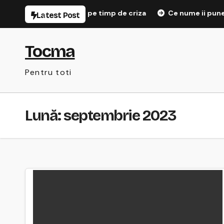
Sari
Arme noi de seductie pe timp de criza
Ce nume ii punem
Latest Post
la
conținut
Tocma
Pentru toti
Lună:
septembrie 2023