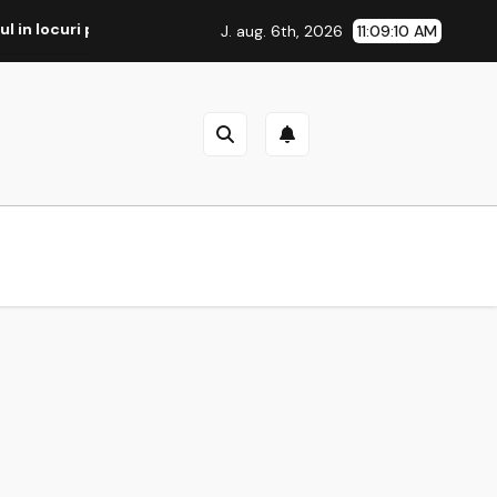
in locuri publice. Opinia unei foste fumatoare
Abstinen
J. aug. 6th, 2026
11:09:10 AM