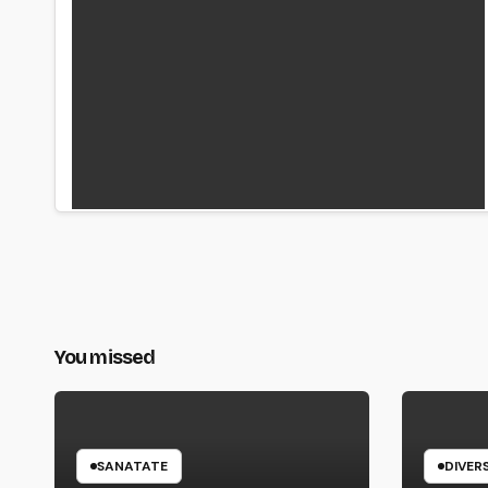
You missed
SANATATE
DIVER