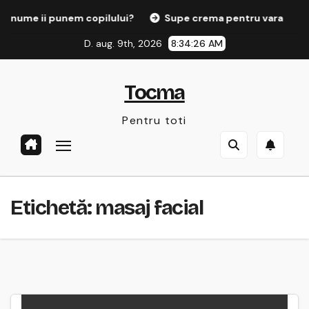
Sari
 nume ii punem copilului?
Supe crema pentru vara
la
D. aug. 9th, 2026
8:34:26 AM
conținut
Tocma
Pentru toti
Etichetă:
masaj facial