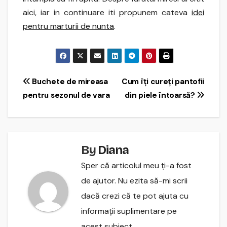
aici, iar in continuare iti propunem cateva
idei
pentru marturii de nunta
.
Navigare
Buchete de mireasa
Cum îți cureți pantofii
pentru sezonul de vara
din piele întoarsă?
în
articole
By
Diana
Sper că articolul meu ți-a fost
de ajutor. Nu ezita să-mi scrii
dacă crezi că te pot ajuta cu
informații suplimentare pe
acest subiect.