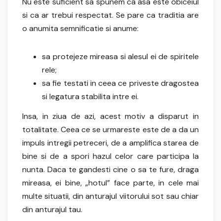
Nu este suficient sa spunem ca asa este obiceiul
si ca ar trebui respectat. Se pare ca traditia are
o anumita semnificatie si anume:
sa protejeze mireasa si alesul ei de spiritele
rele;
sa fie testati in ceea ce priveste dragostea
si legatura stabilita intre ei.
Insa, in ziua de azi, acest motiv a disparut in
totalitate. Ceea ce se urmareste este de a da un
impuls intregii petreceri, de a amplifica starea de
bine si de a spori hazul celor care participa la
nunta. Daca te gandesti cine o sa te fure, draga
mireasa, ei bine, „hotul” face parte, in cele mai
multe situatii, din anturajul viitorului sot sau chiar
din anturajul tau.