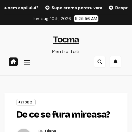
Sari
nem copilului?
Supe crema pentru vara
Despre fuma
la
lun. aug. 10th, 2026
5:25:56 AM
conținut
Tocma
Pentru toti
ZI DE ZI
De ce se fura mireasa?
By
Diana