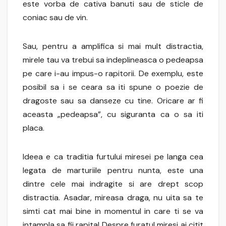
este vorba de cativa banuti sau de sticle de
coniac sau de vin.
Sau, pentru a amplifica si mai mult distractia,
mirele tau va trebui sa indeplineasca o pedeapsa
pe care i-au impus-o rapitorii. De exemplu, este
posibil sa i se ceara sa iti spune o poezie de
dragoste sau sa danseze cu tine. Oricare ar fi
aceasta „pedeapsa”, cu siguranta ca o sa iti
placa.
Ideea e ca traditia furtului miresei pe langa cea
legata de marturiile pentru nunta, este una
dintre cele mai indragite si are drept scop
distractia. Asadar, mireasa draga, nu uita sa te
simti cat mai bine in momentul in care ti se va
intampla sa fii rapita! Despre furatul miresi ai citit