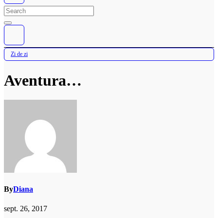
Zi de zi
Aventura…
By
Diana
sept. 26, 2017