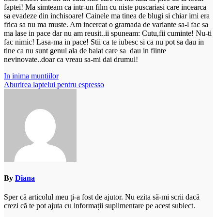
faptei! Ma simteam ca intr-un film cu niste puscariasi care incearca
sa evadeze din inchisoare! Cainele ma tinea de blugi si chiar imi era
frica sa nu ma muste. Am incercat o gramada de variante sa-l fac sa
ma lase in pace dar nu am reusit..ii spuneam: Cutu,fii cuminte! Nu-ti
fac nimic! Lasa-ma in pace! Stii ca te iubesc si ca nu pot sa dau in
tine ca nu sunt genul ala de baiat care sa dau in fiinte
nevinovate..doar ca vreau sa-mi dai drumul!
Navigare
In inima muntiilor
Aburirea laptelui pentru espresso
în
articole
By
Diana
Sper că articolul meu ți-a fost de ajutor. Nu ezita să-mi scrii dacă
crezi că te pot ajuta cu informații suplimentare pe acest subiect.