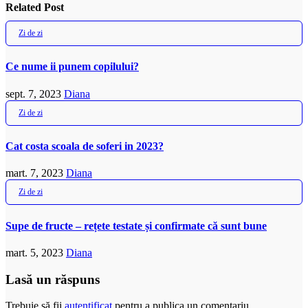
Related Post
Zi de zi
Ce nume ii punem copilului?
sept. 7, 2023
Diana
Zi de zi
Cat costa scoala de soferi in 2023?
mart. 7, 2023
Diana
Zi de zi
Supe de fructe – rețete testate și confirmate că sunt bune
mart. 5, 2023
Diana
Lasă un răspuns
Trebuie să fii
autentificat
pentru a publica un comentariu.