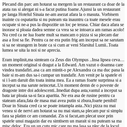
Plecand din parc am hotarat sa mergem la un restaurant ca doar de la
atata ras si alergat ni s-a facut putina foame.Ajunsi la un restaurant
pe langa Hotelul Sinaia ne-am asezat afara la o masuta. Vorbisem
inainte cu ospatarita si nu puteam sta inauntru ca toate mesele erau
ocupate si ne-a pus la dispozitie un loc pe terasa. Chiar daca afara se
inorase si ploaia dadea semne ca vrea sa se intoarca am ramas acolo!
Nu cred ca ne lua foarte mult sa mancam o pizza si sa plecam dar
asa a fost sa fie. Pentru ca ne era putin frig am inceput sa ne sarutam
si sa ne strangem in brate ca si cum ar veni Sfarsitul Lumii..Toata
lumea se uita la noi si ne aprecia.
Eram implinit,ma simteam ca Zeus din Olympus ..Insa lipsea ceva…
un moment original si dragut a la Edward. Am vazut o doamna care
vindea trandafiri..asa ca am mintit-o pe Alexandra ca ma duc pana la
baie si m-am dus sa-i cumpar un trandafir. Am venit pe la spatele ei
si i l-am daruit din toata inima mea. Ea a ramas foarte surprinsa si a
inceput sa ma sarute neincetat..Un moment demn de o poveste de
dragoste intre doi adolescenti..Imediat dupa asta,vantul a inceput sa
bata iar ploaia sa-si faca aparitia. Ne era asa de rusine pentru ca
stateam afara,fata de masa mai avea putin si zbura,foarte penibil!
Doar in Sinaia cred ca se poate intampla asta..Nici pizza nu mai
venea si de nervi am hotarat sa nu mai stam,sa plecam pur si simplu
fara sa platim ce am comandat. Zis si facut,am plecat usor prin
spatele unui magazin dar eu simtisem un marait si nu puteam sa ma
misc deloc. Era un un cutu mic care nu ma lasa sa plec de la locul