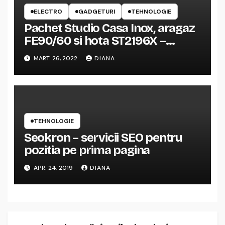
ELECTRO
GADGETURI
TEHNOLOGIE
Pachet Studio Casa Inox, aragaz
FE90/60 si hota ST2196X –
Impresii, Pret
MART. 26, 2022
DIANA
TEHNOLOGIE
Seokron – servicii SEO pentru
pozitia pe prima pagina
APR. 24, 2019
DIANA