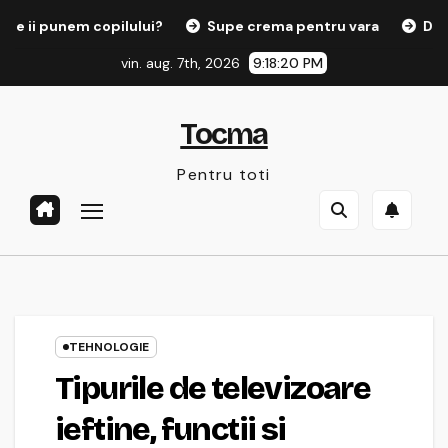
Sari
i punem copilului?
Supe crema pentru vara
Despre 
la
vin. aug. 7th, 2026
9:18:21 PM
conținut
Tocma
Pentru toti
TEHNOLOGIE
Tipurile de televizoare
ieftine, functii si