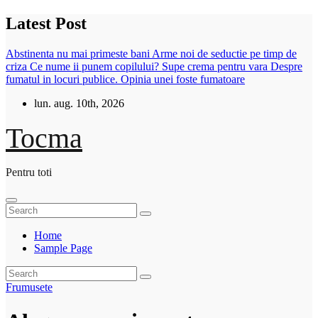
Sari
Latest Post
la
conținut
Abstinenta nu mai primeste bani
Arme noi de seductie pe timp de
criza
Ce nume ii punem copilului?
Supe crema pentru vara
Despre
fumatul in locuri publice. Opinia unei foste fumatoare
lun. aug. 10th, 2026
Tocma
Pentru toti
Home
Sample Page
Frumusete