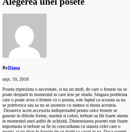
Alegerea unei posete
By
Diana
sept. 19, 2018
Poseta reprezinta o necesitate, si nu un moft, de care o femeie nu se
poate desparti in momentul in care iese pe strada. Singura problema
care o poate avea o femeie cu o poseta, este faptul ca aceasta sa nu
se potrivesca sau sa nu se asorteze cu statura si tinuta acesteia.
Deoarece acest accesoriu indispensabil pentru orice femeie se
gaseste in diferite forme, marimi si culori, trebuie sa fiti foarte atenta
in momentul unei astfel de achizitii. Dimensiunea posetei este foarte
importanta si trebuie sa fie in concordanta cu statura celei care o
poarta, si nu doar in functie de ce doriti sa carati in ea. Daca sunteti