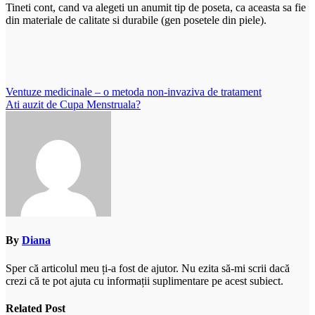
Tineti cont, cand va alegeti un anumit tip de poseta, ca aceasta sa fie
din materiale de calitate si durabile (gen posetele din piele).
Navigare
Ventuze medicinale – o metoda non-invaziva de tratament
Ati auzit de Cupa Menstruala?
în
articole
By
Diana
Sper că articolul meu ți-a fost de ajutor. Nu ezita să-mi scrii dacă
crezi că te pot ajuta cu informații suplimentare pe acest subiect.
Related Post