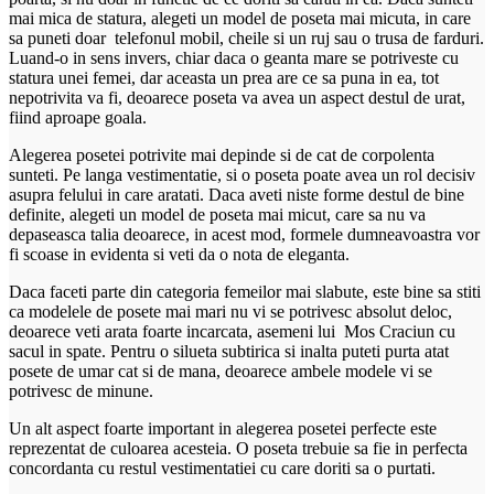
mai mica de statura, alegeti un model de poseta mai micuta, in care
sa puneti doar telefonul mobil, cheile si un ruj sau o trusa de farduri.
Luand-o in sens invers, chiar daca o geanta mare se potriveste cu
statura unei femei, dar aceasta un prea are ce sa puna in ea, tot
nepotrivita va fi, deoarece poseta va avea un aspect destul de urat,
fiind aproape goala.
Alegerea posetei potrivite mai depinde si de cat de corpolenta
sunteti. Pe langa vestimentatie, si o poseta poate avea un rol decisiv
asupra felului in care aratati. Daca aveti niste forme destul de bine
definite, alegeti un model de poseta mai micut, care sa nu va
depaseasca talia deoarece, in acest mod, formele dumneavoastra vor
fi scoase in evidenta si veti da o nota de eleganta.
Daca faceti parte din categoria femeilor mai slabute, este bine sa stiti
ca modelele de posete mai mari nu vi se potrivesc absolut deloc,
deoarece veti arata foarte incarcata, asemeni lui Mos Craciun cu
sacul in spate. Pentru o silueta subtirica si inalta puteti purta atat
posete de umar cat si de mana, deoarece ambele modele vi se
potrivesc de minune.
Un alt aspect foarte important in alegerea posetei perfecte este
reprezentat de culoarea acesteia. O poseta trebuie sa fie in perfecta
concordanta cu restul vestimentatiei cu care doriti sa o purtati.