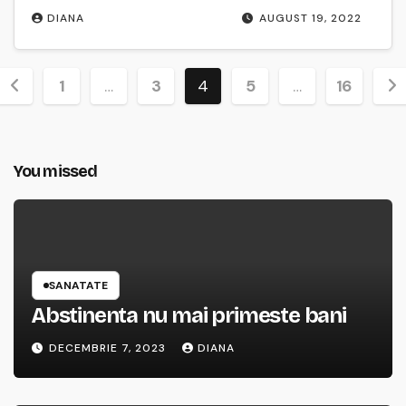
DIANA
AUGUST 19, 2022
Paginație
1
…
3
4
5
…
16
articole
You missed
SANATATE
Abstinenta nu mai primeste bani
DECEMBRIE 7, 2023
DIANA