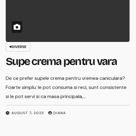
DIVERSE
Supe crema pentru vara
p
De ce prefer supele crema pentru vremea caniculara?
Foarte simplu: le pot consuma si reci, sunt consistente
si le pot servi si ca masa principala,…
Ni
AUGUST 7, 2023
DIANA
pu
ap