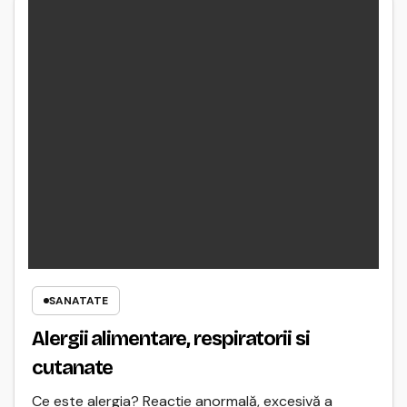
SANATATE
Alergii alimentare, respiratorii si
cutanate
Ce este alergia? Reacţie anormală, excesivă a